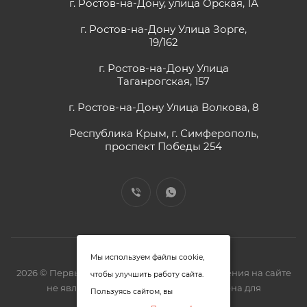
г. Ростов-на-Дону, улица Орская, 1А
г. Ростов-на-Дону Улица Зорге,
19/162
г. Ростов-на-Дону Улица
Таганрогская, 157
г. Ростов-на-Дону Улица Волкова, 8
Республика Крым, г. Симферополь,
проспект Победы 254
Мы используем файлы cookie,
2026 © Первый замочный - zm61.ru. Предложения на сайте
чтобы улучшить работу сайта.
не являются офертой. Цена представлена для
Пользуясь сайтом, вы
ознакомления.