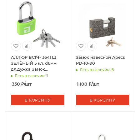
АЛЛЮР ВС1Ч- 364ПД
Замок навесной Apecs
ЗЕЛЁНЫЙ 5 кл. d6мм
PD-10-90
дл.дужка Замок
Есть в наличии: 6
навесной (72,12)
Есть в наличии: 1
350
₽
/шт
1 100
₽
/шт
В КОРЗИНУ
В КОРЗИНУ