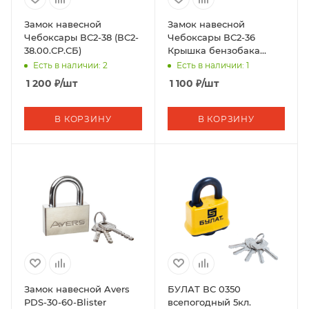
Замок навесной
Замок навесной
Чебоксары ВС2-38 (ВС2-
Чебоксары ВС2-36
38.00.СР.СБ)
Крышка бензобака
(ВС2-36.00.СР.СБ)
Есть в наличии: 2
Есть в наличии: 1
1 200
₽
/шт
1 100
₽
/шт
В КОРЗИНУ
В КОРЗИНУ
Замок навесной Avers
БУЛАТ ВС 0350
PDS-30-60-Blister
всепогодный 5кл.