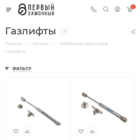
0
Газлифты
13
—
—
—
Главная
Каталог
Мебельная фурнитура
Газлифты
ФИЛЬТР