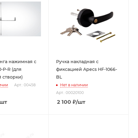
нга нажимная с
Ручка накладная с
-Р-R (для
фиксацией Apecs HF-1066-
 створки)
BL
ичии
Арт.: 00458
Нет в наличии
Арт.: 00020100
/шт
2 100
₽
/шт