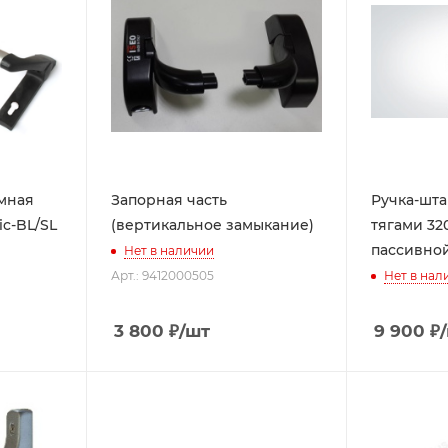
мная
Запорная часть
Ручка-шта
ic-BL/SL
(вертикальное замыкание)
тягами 320
пассивной
Нет в наличии
Арт.: 9412000505
Нет в нал
3 800
₽
/шт
9 900
₽