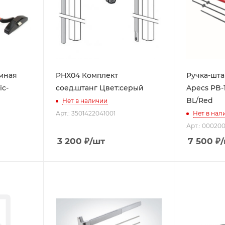
мная
PHX04 Комплект
Ручка-шт
ic-
соед.штанг Цвет:серый
Apecs PB-
BL/Red
Нет в наличии
Арт.: 3501422041001
Нет в нал
Арт.: 00020
3 200
₽
/шт
7 500
₽