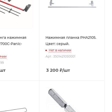
анга нажимная
Нажимная планка PHA2105.
1700С-Panic-
Цвет: серый.
Нет в наличии
ичии
Арт.: 3501421050001
099
/шт
3 200
₽
/шт