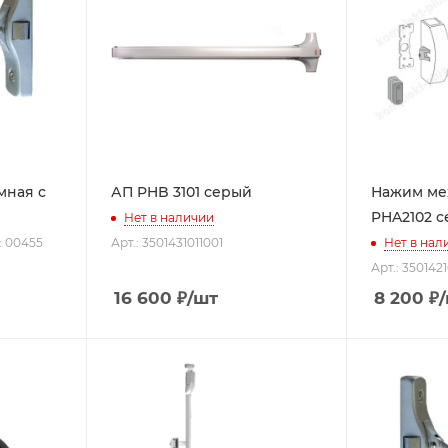
мная с
АП PHB 3101 серый
Нажим ме
PHA2102 
Нет в наличии
: 00455
Арт.: 3501431011001
Нет в нал
Арт.: 350142
16 600
₽
/шт
8 200
₽