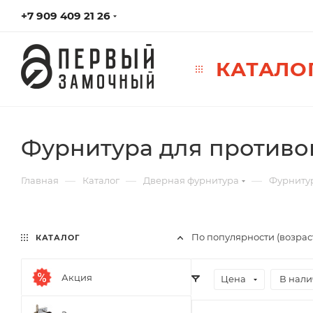
+7 909 409 21 26
КАТАЛО
Фурнитура для против
—
—
—
Главная
Каталог
Дверная фурнитура
Фурниту
По популярности (возра
КАТАЛОГ
Акция
Цена
В нал