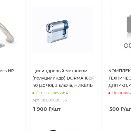
ecs HP-
Цилиндровый механизм
КОМПЛЕК
(полуцилиндр) DORMA 160F
ТЕХНИЧЕ
40 (30+10), 3 ключа, НИКЕЛЬ
ДЛЯ 4-31, 
Есть в наличии: 4
Нет в нал
Арт.: 1100000001156
1 900
₽
/шт
500
₽
/ш