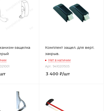
ханизм-защелка
Комплект защел. для верт.
серый
закрыв.
ичии
Нет в наличии
1021001
Арт.: 9410201505
/шт
3 400
₽
/шт