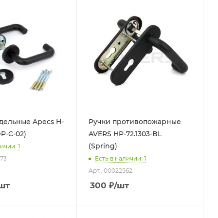
дельные Apecs H-
Ручки противопожарные
P-C-02)
AVERS HP-72.1303-BL
(Spring)
ичии: 1
373
Есть в наличии: 1
Арт.: 00022562
шт
300
₽
/шт