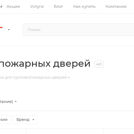
Акции
Услуги
Блог
Как купить
Компания
Г
опожарных дверей
40
ра для противопожарных дверей
стание)
ичии
Бренд