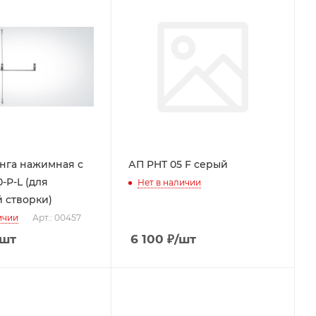
нга нажимная с
АП PHT 05 F серый
-Р-L (для
Нет в наличии
 створки)
ичии
Арт.: 00457
/шт
6 100
₽
/шт