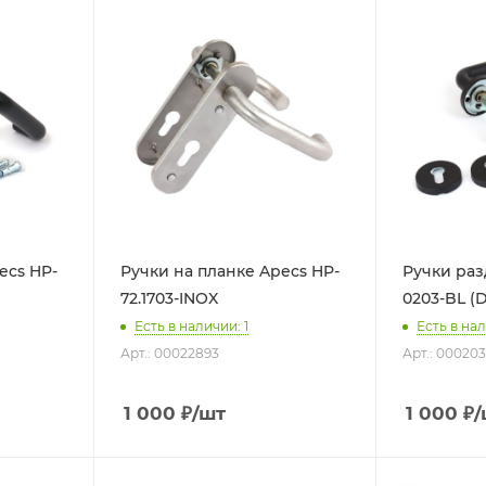
ecs HP-
Ручки на планке Apecs HP-
Ручки раз
72.1703-INOX
0203-BL (D
Есть в наличии: 1
Есть в нал
Арт.: 00022893
Арт.: 00020
1 000
₽
/шт
1 000
₽
/