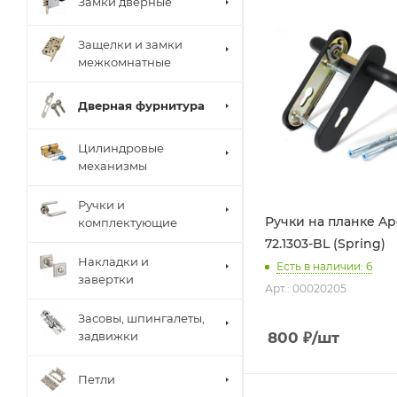
Замки дверные
Защелки и замки
межкомнатные
Дверная фурнитура
Цилиндровые
механизмы
Ручки и
Ручки на планке Ap
комплектующие
72.1303-BL (Spring)
Накладки и
Есть в наличии: 6
завертки
Арт.: 00020205
Засовы, шпингалеты,
800
₽
/шт
задвижки
Петли