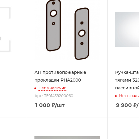
АП противопожарные
Ручка-шта
прокладки PHA2000
тягами 320
пассивной
Нет в наличии
Арт.: 3501439200060
Нет в нал
1 000
₽
/шт
9 900
₽