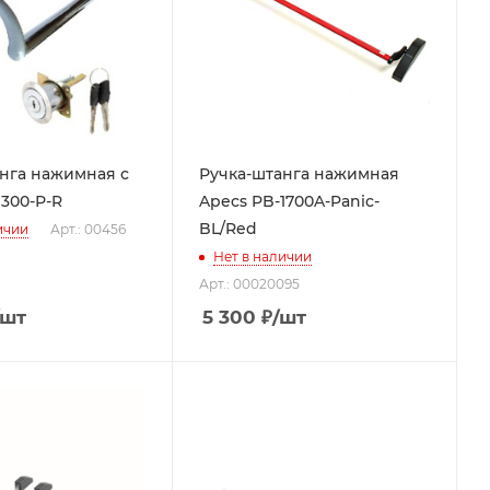
нга нажимная с
Ручка-штанга нажимная
1422041001,3501422021001)
300-Р-R
Apecs PB-1700A-Panic-
BL/Red
ичии
Арт.: 00456
Нет в наличии
Арт.: 00020095
/шт
5 300
₽
/шт