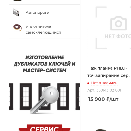
Автопороги
Уплотнитель
самоклеяющийся
Наж.планка PHB,1-
точ.запирание сер.
Нет в наличии
Арт.: 3501431021001
15 900
₽
/шт