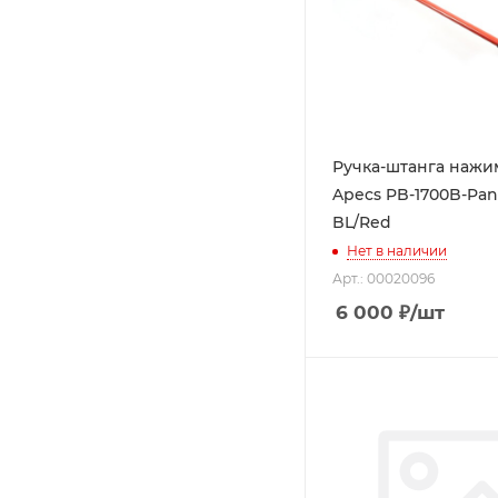
Ручка-штанга нажи
Apecs PB-1700B-Pan
BL/Red
Нет в наличии
Арт.: 00020096
6 000
₽
/шт