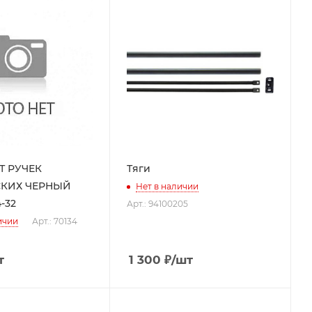
Т РУЧЕК
Тяги
СКИХ ЧЕРНЫЙ
Нет в наличии
4-32
Арт.: 94100205
ичии
Арт.: 70134
т
1 300
₽
/шт