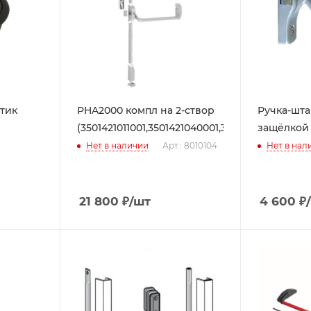
стик
PHA2000 компл на 2-створ
Ручка-шта
(3501421011001,3501421040001,3501422011001,350
защёлкой 
Нет в наличии
Арт.: 8010104
Нет в нал
21 800
₽
/шт
4 600
₽