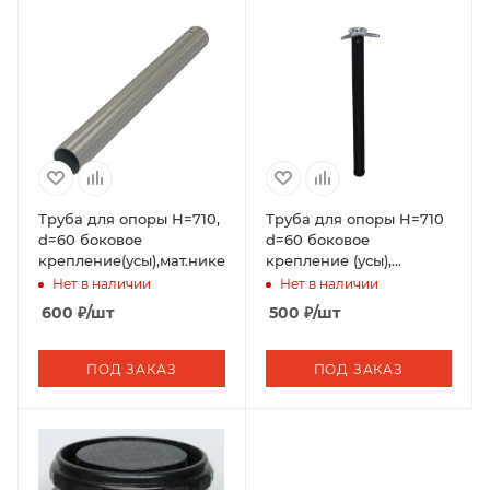
Труба для опоры Н=710,
Труба для опоры H=710
d=60 боковое
d=60 боковое
крепление(усы),мат.никель
крепление (усы),
черный
Нет в наличии
Нет в наличии
600
₽
/шт
500
₽
/шт
ПОД ЗАКАЗ
ПОД ЗАКАЗ