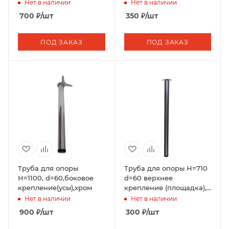
серебро
Нет в наличии
Нет в наличии
700
₽
/шт
350
₽
/шт
ПОД ЗАКАЗ
ПОД ЗАКАЗ
Труба для опоры
Труба для опоры H=710
Н=1100, d=60,боковое
d=60 верхнее
крепление(усы),хром
крепление (площадка),
серебро
Нет в наличии
Нет в наличии
900
₽
/шт
300
₽
/шт