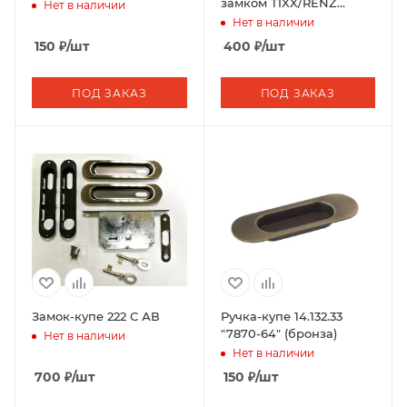
замком TIXX/RENZ
Нет в наличии
бронза INSDH-BK 501
Нет в наличии
AB
150
₽
/шт
400
₽
/шт
ПОД ЗАКАЗ
ПОД ЗАКАЗ
Замок-купе 222 С АВ
Ручка-купе 14.132.33
"7870-64" (бронза)
Нет в наличии
Нет в наличии
700
₽
/шт
150
₽
/шт