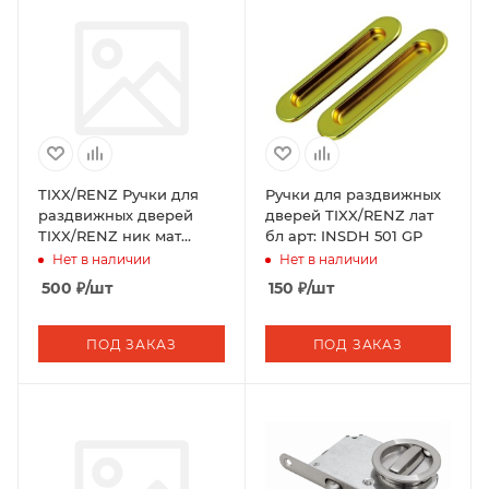
TIXX/RENZ Ручки для
Ручки для раздвижных
раздвижных дверей
дверей TIXX/RENZ лат
TIXX/RENZ ник мат
бл арт: INSDH 501 GP
INSDH 501 SN
Нет в наличии
Нет в наличии
500
₽
/шт
150
₽
/шт
ПОД ЗАКАЗ
ПОД ЗАКАЗ