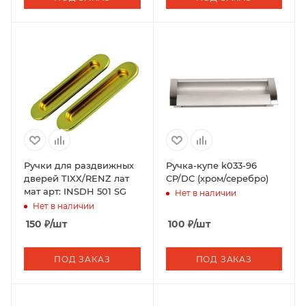
Ручки для раздвижных
Ручка-купе k033-96
дверей TIXX/RENZ лат
CP/DC (хром/серебро)
мат арт: INSDH 501 SG
Нет в наличии
Нет в наличии
150
₽
/шт
100
₽
/шт
ПОД ЗАКАЗ
ПОД ЗАКАЗ