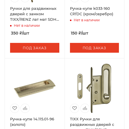
Ручки для раздвижных
Ручка-купе k033-160
дверей с замком
CP/DC (хром/серебро)
TIXX/RENZ лат мат SDH-
Нет в наличии
BK 501 SG
Нет в наличии
350
₽
/шт
150
₽
/шт
ПОД ЗАКАЗ
ПОД ЗАКАЗ
Ручка-купе 14.115.01-96
TIXX Ручки для
(золото)
раздвижных дверей с