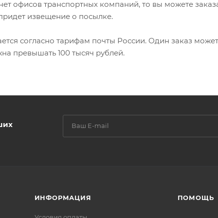
нет офисов транспортных компаний, то вы можете заказа
 придет извещение о посылке.
ется согласно тарифам почты России. Один заказ может
жна превышать 100 тысяч рублей.
ших
ИНФОРМАЦИЯ
ПОМОЩЬ
Условия оплаты