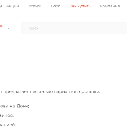
Акции
Услуги
Блог
Как купить
Компания
Г
 предлагает несколько вариантов доставки:
тову-на-Дону;
зинов;
панией;