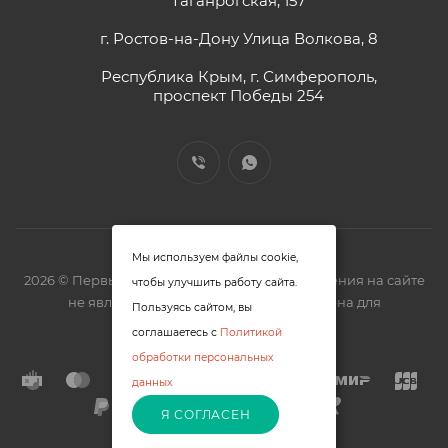
Таганрогская, 157
г. Ростов-на-Дону Улица Волкова, 8
Республика Крым, г. Симферополь,
проспект Победы 254
Мы используем файлы cookie,
2026 © Первый замочный - zm61.ru. Предложения на сайте
чтобы улучшить работу сайта.
не являются офертой. Цена представлена для
Пользуясь сайтом, вы
ознакомления.
соглашаетесь с
Политикой
обработки персональных
данных
Я СОГЛАСЕН